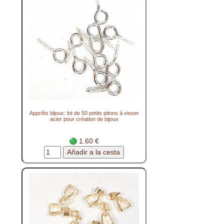
Apprêts bijoux: lot de 50 petits pitons à visser
acier pour création de bijoux
1.60 €