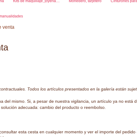
ría
Kits de maquillaje, joyería....
Monedero, tarjetero
Cinturones para 
e manualidades
e venta
ta
 contractuales. Todos los artículos presentados en la galería están sujet
icha del mismo. Si, a pesar de nuestra vigilancia, un artículo ya no está
na solución adecuada: cambio del producto o reembolso.
 consultar esta cesta en cualquier momento y ver el importe del pedido