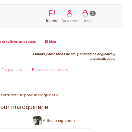
0
Su cuenta
cesta
Idioma
s creativos artesanos
El blog
Fundas y accesorios de piel y cuadernos originales y
personalizados.
él o para ella.
Broma sobre el tabaco
 serrures tuc pour maroquinerie
pour maroquinerie
Artículo siguiente