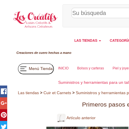
Panel de gestión de cookies
LAS TIENDAS
CATEGORÍ
Creaciones de cuero hechas a mano
Menú Tienda
INICIO
Bolsos y carteras
Piel y joye
Suministros y herramientas para un ta
Las tiendas
>
Cuir et Carnets
>
Suministros y herramientas p
Primeros pasos e
Artículo anterior