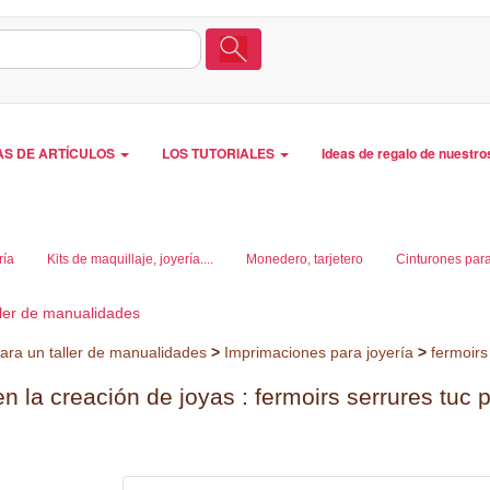
AS DE ARTÍCULOS
LOS TUTORIALES
Ideas de regalo de nuestro
ría
Kits de maquillaje, joyería....
Monedero, tarjetero
Cinturones para 
ller de manualidades
ara un taller de manualidades
>
Imprimaciones para joyería
>
fermoirs
n la creación de joyas : fermoirs serrures tuc 